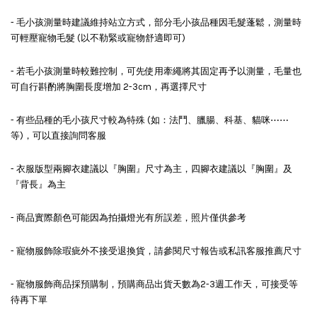
- 毛小孩測量時建議維持站立方式，部分毛小孩品種因毛髮蓬鬆，測量時
可輕壓寵物毛髮 (以不勒緊或寵物舒適即可)
- 若毛小孩測量時較難控制，可先使用牽繩將其固定再予以測量，毛量也
可自行斟酌將胸圍長度增加 2-3cm，再選擇尺寸
- 有些品種的毛小孩尺寸較為特殊 (如：法鬥、臘腸、科基、貓咪⋯⋯
等)，可以直接詢問客服
- 衣服版型兩腳衣建議以『胸圍』尺寸為主，四腳衣建議以『胸圍』及
『背長』為主
- 商品實際顏色可能因為拍攝燈光有所誤差，照片僅供參考
- 寵物服飾除瑕疵外不接受退換貨，請參閱尺寸報告或私訊客服推薦尺寸
- 寵物服飾商品採預購制，預購商品出貨天數為2-3週工作天，可接受等
待再下單