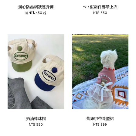
滿心防蟲網狀連身褲
Y2K假兩件綁帶上衣
從
NT$ 450
起
NT$ 550
奶油棒球帽
蕾絲綁帶造型裙
NT$ 550
NT$ 299