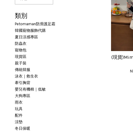
類別
Petomaman防滑護足霜
韓國寵物服飾代購
夏日涼感專區
防蟲衣
寵物包
現貨區
(現貨)Mi
親子裝
傳統韓服
N
泳衣｜救生衣
牽引胸背
嬰兒有機棉｜低敏
大狗專區
雨衣
玩具
配件
涼墊
冬日保暖