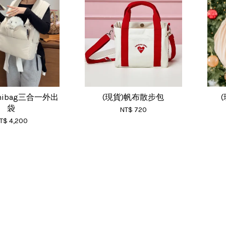
mibag三合一外出
(現貨)帆布散步包
袋
NT$ 720
T$ 4,200