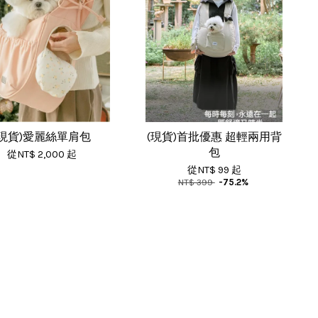
(現貨)愛麗絲單肩包
(現貨)首批優惠 超輕兩用背
包
從
NT$ 2,000
起
從
NT$ 99
起
NT$ 399
-75.2%