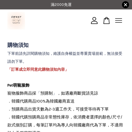
滿2000免運
您的購物車目前還是空的。
購物須知
繼續購物
下單前請先詳閱購物須知，維護自身權益並尊重賣場規範，無法接受
請勿下單。
「訂單成立即同意此購物須知內容」
Pet萌寵服飾
寵物服飾商品採
預購制
，如遇廠商斷貨請見諒
「
」
．韓國代購商品100%為韓國廠商直送
．預購商品出貨天數為2-3週工作天，可接受等待再下單
．韓國代購預購商品非常態性庫存，
依消費者選擇的顏色/尺寸/
款式個別訂購
，每筆訂單均為專人向韓國廠商代為下單，不適用