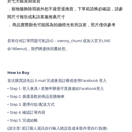
於七天鑑賞期退貨
．
寵物服飾除瑕疵外恕不接受退換貨，下單前請務必確認，請參
閱尺寸報告或私訊客服推薦尺寸
． 商品實際顏色可能因為拍攝燈光有所誤差，照片僅供參考
IG
ownny_chumi
LINE
若有任何訂單問題可私訊
：
或加入官方
@180wnutj
，我們將盡快回覆給您
。
How to Buy
E-mail
Facebook
首次購買請先以
完成會員註冊或使用
登入
Step 1.
/
Facebook
•
登入會員
若無申辦過可直接連結
登入
Step 2.
•
挑選喜歡的商品至購物車
Step 3.
/
•
選擇付款
配送方式
Step 4.
•
確認訂單內容
Step 5.
•
完成結帳
(
!
)
請注意
若訂購人資訊自行輸入錯誤造成未取件需自行負擔