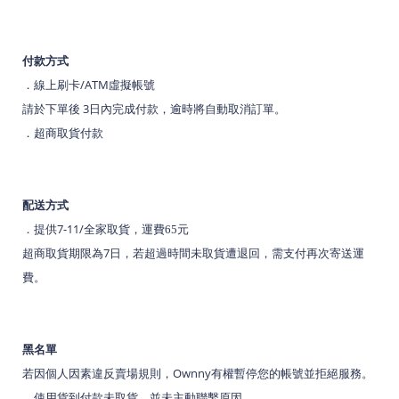
付款方式
/ATM
．
線上刷卡
虛擬帳號
3
請於下單後
日內完成付款，逾時將自動取消訂單。
．
超商取貨付款
配送方式
7-11/
．
提供
全家取貨，運費65元
7
超商取貨期限為
日，若超過時間未取貨遭退回，需支付再次寄送運
費
。
黑名單
Ownny
若因個人因素違反賣場規則，
有權暫停您的帳號並拒絕服務
。
．
使用貨到付款未取貨，並未主動聯繫原因