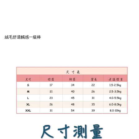
絨毛舒適觸感一級棒