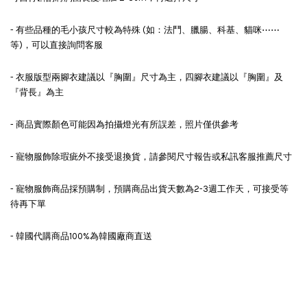
- 有些品種的毛小孩尺寸較為特殊 (如：法鬥、臘腸、科基、貓咪⋯⋯
等)，可以直接詢問客服
- 衣服版型兩腳衣建議以『胸圍』尺寸為主，四腳衣建議以『胸圍』及
『背長』為主
- 商品實際顏色可能因為拍攝燈光有所誤差，照片僅供參考
- 寵物服飾除瑕疵外不接受退換貨，請參閱尺寸報告或私訊客服推薦尺寸
- 寵物服飾商品採預購制，預購商品出貨天數為2-3週工作天，可接受等
待再下單
- 韓國代購商品100%為韓國廠商直送