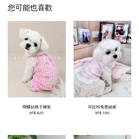
您可能也喜歡
蝴蝶結格子褲裝
邱比特兔蕾絲裙
NT$ 620
NT$ 590