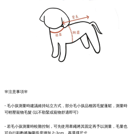
🌸注意事項🌸
- 毛小孩測量時建議維持站立方式，部分毛小孩品種因毛髮蓬鬆，測量時
可輕壓寵物毛髮 (以不勒緊或寵物舒適即可)
- 若毛小孩測量時較難控制，可先使用牽繩將其固定再予以測量，毛量也
可自行斟酌將胸圍長度增加 2-3cm，再選擇尺寸