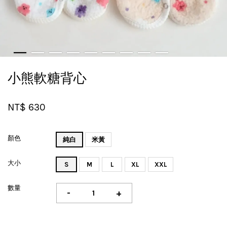
小熊軟糖背心
NT$ 630
顏色
純白
米黃
大小
S
M
L
XL
XXL
數量
-
+