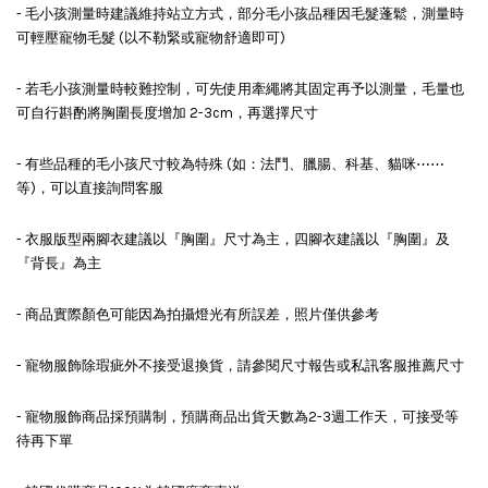
- 毛小孩測量時建議維持站立方式，部分毛小孩品種因毛髮蓬鬆，測量時
可輕壓寵物毛髮 (以不勒緊或寵物舒適即可)
- 若毛小孩測量時較難控制，可先使用牽繩將其固定再予以測量，毛量也
可自行斟酌將胸圍長度增加 2-3cm，再選擇尺寸
- 有些品種的毛小孩尺寸較為特殊 (如：法鬥、臘腸、科基、貓咪⋯⋯
等)，可以直接詢問客服
- 衣服版型兩腳衣建議以『胸圍』尺寸為主，四腳衣建議以『胸圍』及
『背長』為主
- 商品實際顏色可能因為拍攝燈光有所誤差，照片僅供參考
- 寵物服飾除瑕疵外不接受退換貨，請參閱尺寸報告或私訊客服推薦尺寸
- 寵物服飾商品採預購制，預購商品出貨天數為2-3週工作天，可接受等
待再下單