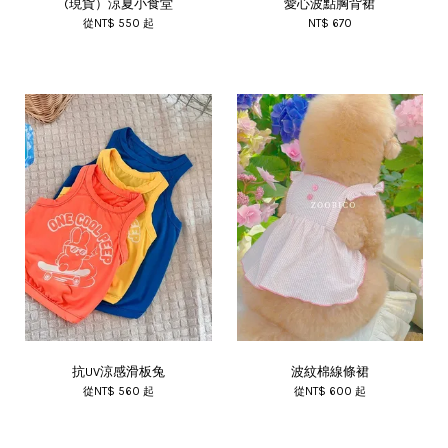
(現貨）涼夏小食堂
愛心波點胸背裙
從
NT$ 550
起
NT$ 670
抗UV涼感滑板兔
波紋棉線條裙
從
NT$ 560
起
從
NT$ 600
起