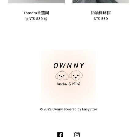
Tomota番茄園
奶油棒球帽
從
NT$ 530
起
NT$ 550
© 2026 Ownny. Powered by
EasyStore
Facebook
Instagram