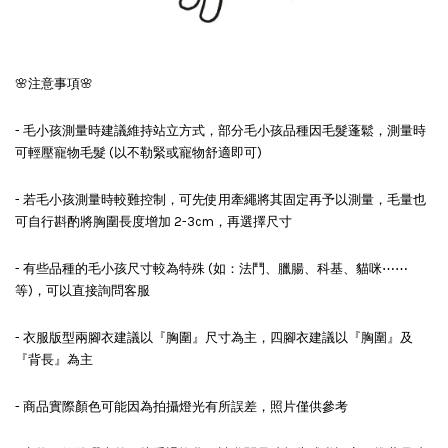
🌸注意事項🌸
- 毛小孩測量時建議維持站立方式，部分毛小孩品種因毛髮蓬鬆，測量時
可輕壓寵物毛髮 (以不勒緊或寵物舒適即可)
- 若毛小孩測量時較難控制，可先使用牽繩將其固定再予以測量，毛量也
可自行斟酌將胸圍長度增加 2-3cm，再選擇尺寸
- 有些品種的毛小孩尺寸較為特殊 (如：法鬥、臘腸、科基、貓咪⋯⋯
等)，可以直接詢問客服
- 衣服版型兩腳衣建議以『胸圍』尺寸為主，四腳衣建議以『胸圍』及
『背長』為主
- 商品實際顏色可能因為拍攝燈光有所誤差，照片僅供參考