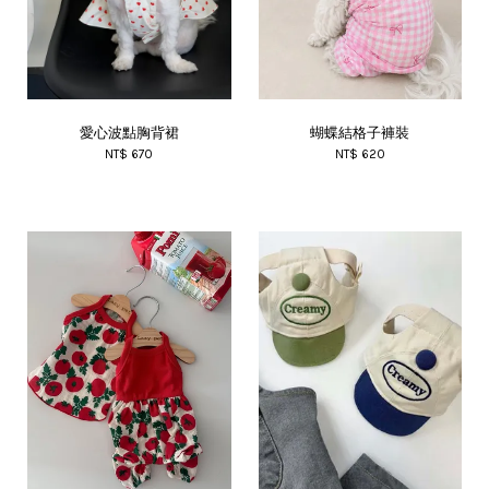
愛心波點胸背裙
蝴蝶結格子褲裝
NT$ 670
NT$ 620