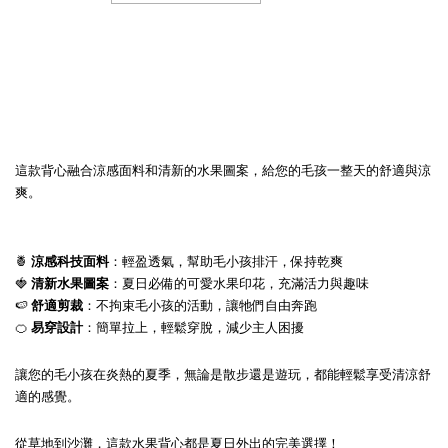
這款背心融合涼感面料和清新的水果圖案，給您的毛孩一整天的舒適與涼
爽。
🍍
涼感科技面料
：輕盈透氣，幫助毛小孩排汗，保持乾爽
🍓
清新水果圖案
：夏日必備的可愛水果印花，充滿活力與趣味
🍉
舒適剪裁
：不拘束毛小孩的活動，讓牠們自由奔跑
🍊
易穿設計
：簡單拉上，輕鬆穿脫，減少主人困擾
讓您的毛小孩在炎熱的夏季，無論是散步還是遊玩，都能輕鬆享受清涼舒
適的感覺。
從草地到沙灘，這款水果背心都是夏日外出的完美選擇！