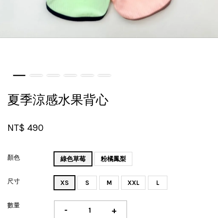
夏季涼感水果背心
NT$ 490
顏色
綠色草莓
粉橘鳳梨
尺寸
XS
S
M
XXL
L
數量
-
+