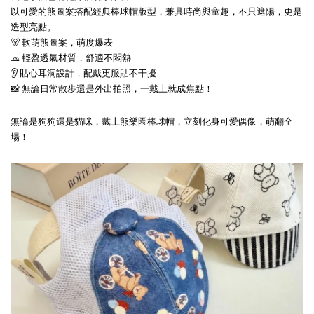
以可愛的熊圖案搭配經典棒球帽版型，兼具時尚與童趣，不只遮陽，更是
造型亮點。
🐻 軟萌熊圖案，萌度爆表
🧢 輕盈透氣材質，舒適不悶熱
👂 貼心耳洞設計，配戴更服貼不干擾
📸 無論日常散步還是外出拍照，一戴上就成焦點！
無論是狗狗還是貓咪，戴上熊樂園棒球帽，立刻化身可愛偶像，萌翻全
場！