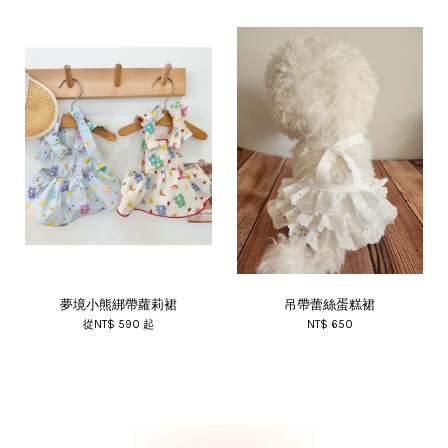
夢境小熊綁帶蘿莉裙
吊帶蕾絲蛋糕裙
從
NT$ 590
起
NT$ 650