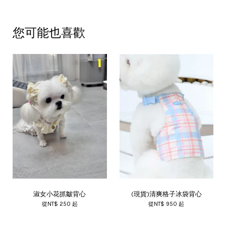
您可能也喜歡
淑女小花抓皺背心
(現貨)清爽格子冰袋背心
從
NT$ 250
起
從
NT$ 950
起