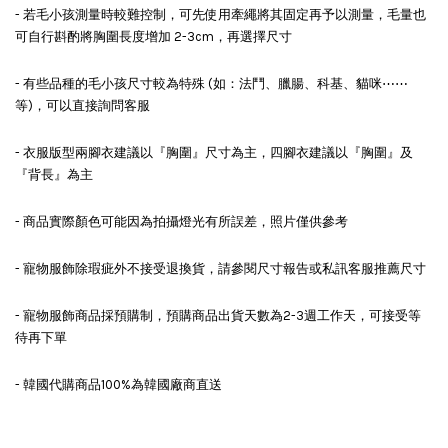
- 若毛小孩測量時較難控制，可先使用牽繩將其固定再予以測量，毛量也
可自行斟酌將胸圍長度增加 2-3cm，再選擇尺寸
- 有些品種的毛小孩尺寸較為特殊 (如：法鬥、臘腸、科基、貓咪⋯⋯
等)，可以直接詢問客服
- 衣服版型兩腳衣建議以『胸圍』尺寸為主，四腳衣建議以『胸圍』及
『背長』為主
- 商品實際顏色可能因為拍攝燈光有所誤差，照片僅供參考
- 寵物服飾除瑕疵外不接受退換貨，請參閱尺寸報告或私訊客服推薦尺寸
- 寵物服飾商品採預購制，預購商品出貨天數為2-3週工作天，可接受等
待再下單
- 韓國代購商品100%為韓國廠商直送