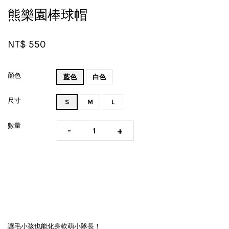
熊樂園棒球帽
NT$ 550
顏色
藍色
白色
尺寸
S
M
L
數量
-
+
讓毛小孩也能化身軟萌小隊長！