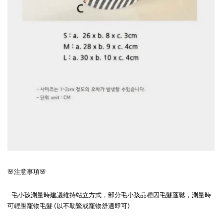
🌸注意事項🌸
- 毛小孩測量時建議維持站立方式，部分毛小孩品種因毛髮蓬鬆，測量時
可輕壓寵物毛髮 (以不勒緊或寵物舒適即可)