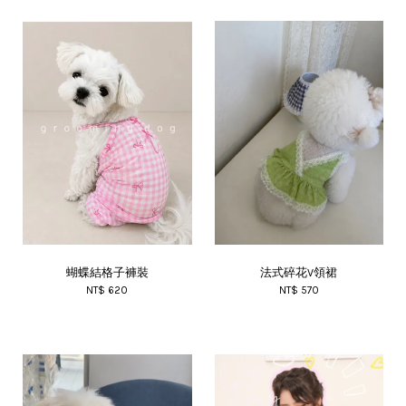
蝴蝶結格子褲裝
法式碎花V領裙
NT$ 620
NT$ 570