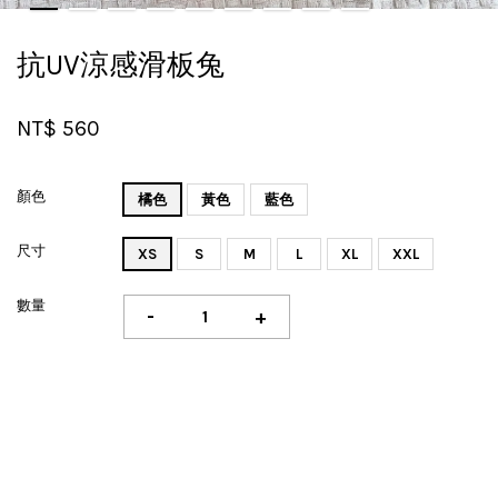
抗UV涼感滑板兔
NT$ 560
顏色
橘色
黃色
藍色
尺寸
XS
S
M
L
XL
XXL
數量
-
+