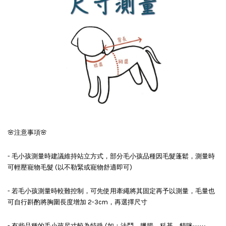
🌸注意事項🌸
- 毛小孩測量時建議維持站立方式，部分毛小孩品種因毛髮蓬鬆，測量時
可輕壓寵物毛髮 (以不勒緊或寵物舒適即可)
- 若毛小孩測量時較難控制，可先使用牽繩將其固定再予以測量，毛量也
可自行斟酌將胸圍長度增加 2-3cm，再選擇尺寸
- 有些品種的毛小孩尺寸較為特殊 (如：法鬥、臘腸、科基、貓咪⋯⋯