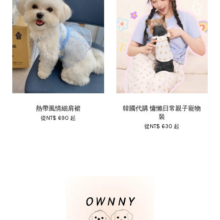
熱帶風情細肩裙
韓國代購 慵懶日常親子寵物
裝
從
NT$ 690
起
從
NT$ 630
起