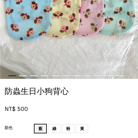
防蟲生日小狗背心
NT$ 500
顏色
藍
綠
粉
黃