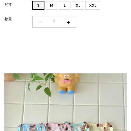
尺寸
S
M
L
XL
XXL
數量
-
+