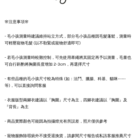
🌸注意事項🌸
- 毛小孩測量時建議維持站立方式，部分毛小孩品種因毛髮蓬鬆，測量時
可輕壓寵物毛髮 (以不勒緊或寵物舒適即可)
- 若毛小孩測量時較難控制，可先使用牽繩將其固定再予以測量，毛量也
可自行斟酌將胸圍長度增加 2-3cm，再選擇尺寸
- 有些品種的毛小孩尺寸較為特殊 (如：法鬥、臘腸、科基、貓咪⋯⋯
等)，可以直接詢問客服
- 衣服版型兩腳衣建議以『胸圍』尺寸為主，四腳衣建議以『胸圍』及
『背長』為主
- 商品實際顏色可能因為拍攝燈光有所誤差，照片僅供參考
- 寵物服飾除瑕疵外不接受退換貨，請參閱尺寸報告或私訊客服推薦尺寸