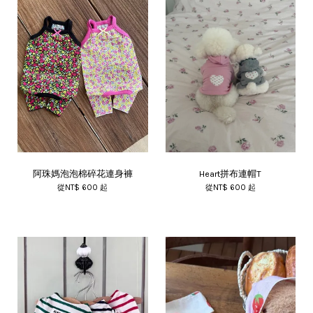
阿珠媽泡泡棉碎花連身褲
Heart拼布連帽T
從
NT$ 600
起
從
NT$ 600
起