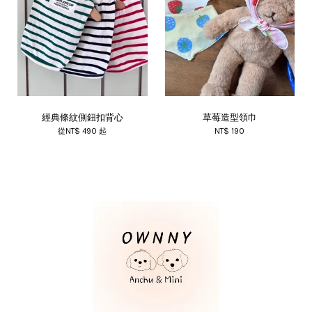
經典條紋側鈕扣背心
草莓造型領巾
從
NT$ 490
起
NT$ 190