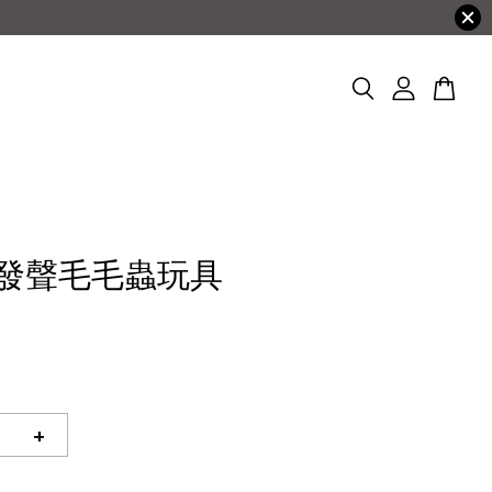
)發聲毛毛蟲玩具
+