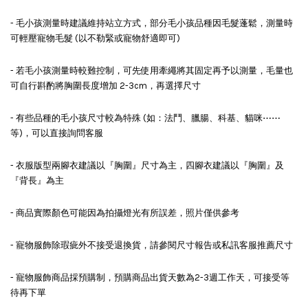
- 毛小孩測量時建議維持站立方式，部分毛小孩品種因毛髮蓬鬆，測量時
可輕壓寵物毛髮 (以不勒緊或寵物舒適即可)
- 若毛小孩測量時較難控制，可先使用牽繩將其固定再予以測量，毛量也
可自行斟酌將胸圍長度增加 2-3cm，再選擇尺寸
- 有些品種的毛小孩尺寸較為特殊 (如：法鬥、臘腸、科基、貓咪⋯⋯
等)，可以直接詢問客服
- 衣服版型兩腳衣建議以『胸圍』尺寸為主，四腳衣建議以『胸圍』及
『背長』為主
- 商品實際顏色可能因為拍攝燈光有所誤差，照片僅供參考
- 寵物服飾除瑕疵外不接受退換貨，請參閱尺寸報告或私訊客服推薦尺寸
- 寵物服飾商品採預購制，預購商品出貨天數為2-3週工作天，可接受等
待再下單