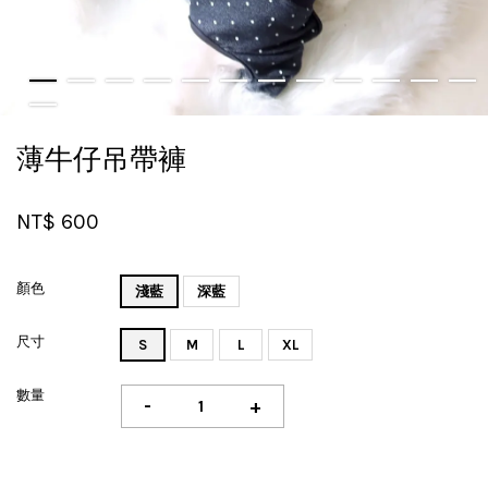
薄牛仔吊帶褲
NT$ 600
顏色
淺藍
深藍
尺寸
S
M
L
XL
數量
-
+