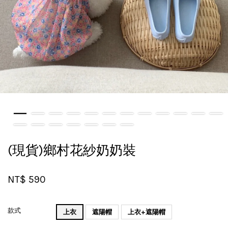
(現貨)鄉村花紗奶奶裝
NT$ 590
款式
上衣
遮陽帽
上衣+遮陽帽