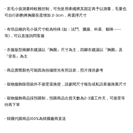
- 若毛小孩測量時較難控制，可先使用牽繩將其固定再予以測量，毛量也
可自行斟酌將胸圍長度增加 2-3cm，再選擇尺寸
- 有些品種的毛小孩尺寸較為特殊 (如：法鬥、臘腸、科基、貓咪⋯⋯
等)，可以直接詢問客服
- 衣服版型兩腳衣建議以『胸圍』尺寸為主，四腳衣建議以『胸圍』及
『背長』為主
- 商品實際顏色可能因為拍攝燈光有所誤差，照片僅供參考
- 寵物服飾除瑕疵外不接受退換貨，請參閱尺寸報告或私訊客服推薦尺寸
- 寵物服飾商品採預購制，預購商品出貨天數為2-3週工作天，可接受等
待再下單
- 韓國代購商品100%為韓國廠商直送