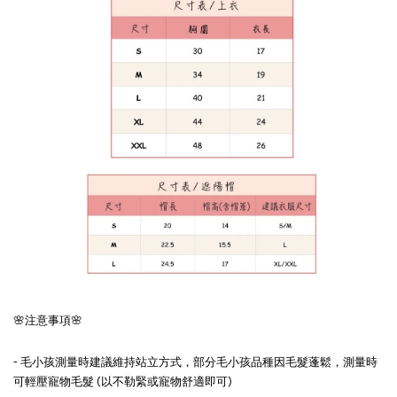
🌸注意事項🌸
- 毛小孩測量時建議維持站立方式，部分毛小孩品種因毛髮蓬鬆，測量時
可輕壓寵物毛髮 (以不勒緊或寵物舒適即可)