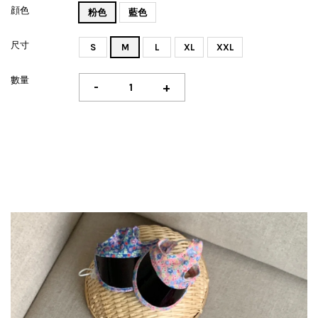
顔色
粉色
藍色
尺寸
S
M
L
XL
XXL
數量
-
+