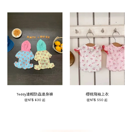
Teddy連帽防蟲連身褲
櫻桃飛袖上衣
從
NT$ 630
起
從
NT$ 550
起