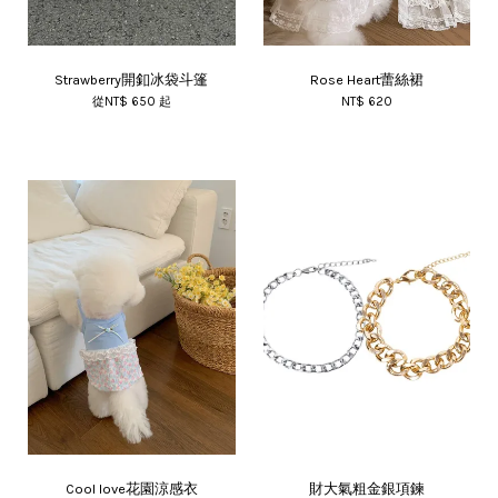
Strawberry開釦冰袋斗篷
Rose Heart蕾絲裙
從
NT$ 650
起
NT$ 620
Cool love花園涼感衣
財大氣粗金銀項鍊