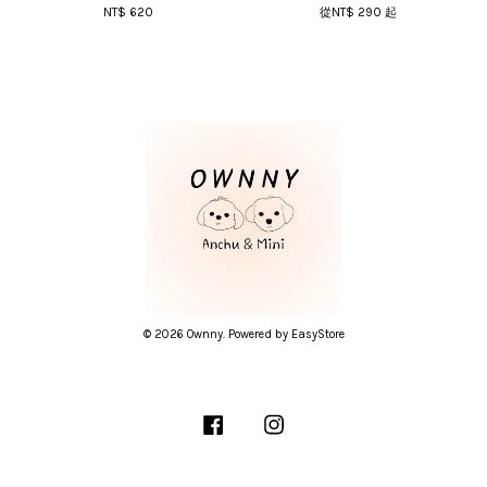
NT$ 620
從
NT$ 290
起
© 2026 Ownny. Powered by
EasyStore
Facebook
Instagram