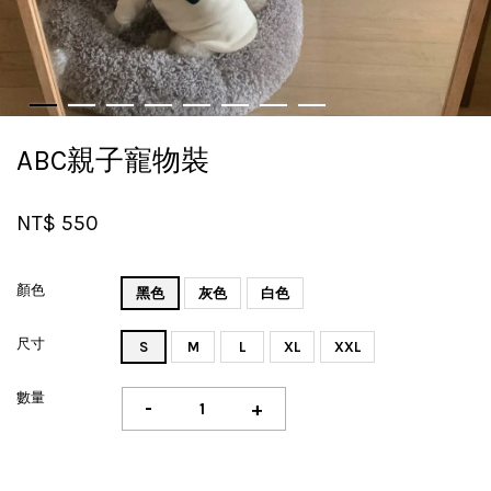
ABC親子寵物裝
NT$ 550
顏色
黑色
灰色
白色
尺寸
S
M
L
XL
XXL
數量
-
+