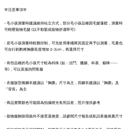
🌸注意事項🌸
- 毛小孩測量時建議維持站立方式，部分毛小孩品種因毛髮蓬鬆，測量時
可輕壓寵物毛髮 (以不勒緊或寵物舒適即可)
- 若毛小孩測量時較難控制，可先使用牽繩將其固定再予以測量，毛量也
可自行斟酌將胸圍長度增加 2-3cm，再選擇尺寸
- 有些品種的毛小孩尺寸較為特殊 (如：法鬥、臘腸、科基、貓咪⋯⋯
等)，可以直接詢問客服
- 衣服版型兩腳衣建議以『胸圍』尺寸為主，四腳衣建議以『胸圍』及
『背長』為主
- 商品實際顏色可能因為拍攝燈光有所誤差，照片僅供參考
- 寵物服飾除瑕疵外不接受退換貨，請參閱尺寸報告或私訊客服推薦尺寸