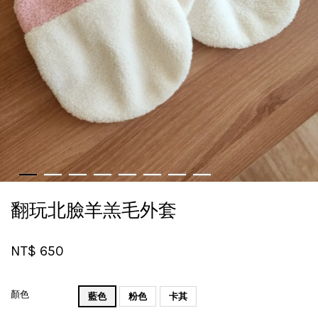
翻玩北臉羊羔毛外套
NT$ 650
顏色
藍色
粉色
卡其