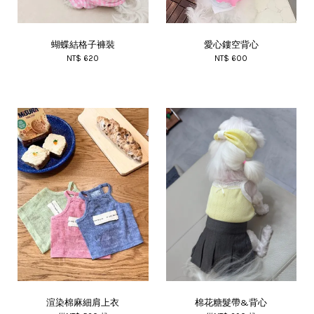
蝴蝶結格子褲裝
愛心鏤空背心
NT$ 620
NT$ 600
渲染棉麻細肩上衣
棉花糖髮帶&背心