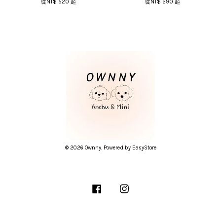
從
NT$ 520
起
從
NT$ 290
起
© 2026 Ownny. Powered by
EasyStore
Facebook
Instagram