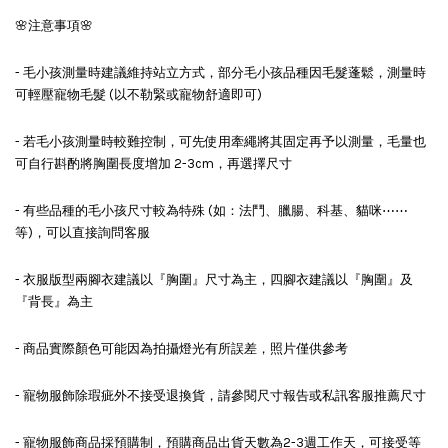
🌸注意事項🌸
- 毛小孩測量時建議維持站立方式，部分毛小孩品種因毛髮蓬鬆，測量時
可輕壓寵物毛髮 (以不勒緊或寵物舒適即可)
- 若毛小孩測量時較難控制，可先使用牽繩將其固定再予以測量，毛量也
可自行斟酌將胸圍長度增加 2-3cm，再選擇尺寸
- 有些品種的毛小孩尺寸較為特殊 (如：法鬥、臘腸、科基、貓咪⋯⋯
等)，可以直接詢問客服
- 衣服版型兩腳衣建議以『胸圍』尺寸為主，四腳衣建議以『胸圍』及
『背長』為主
- 商品實際顏色可能因為拍攝燈光有所誤差，照片僅供參考
- 寵物服飾除瑕疵外不接受退換貨，請參閱尺寸報告或私訊客服推薦尺寸
- 寵物服飾商品採預購制，預購商品出貨天數為2-3週工作天，可接受等