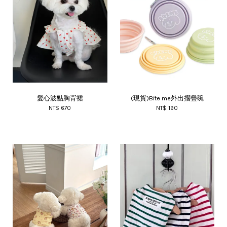
愛心波點胸背裙
(現貨)Bite me外出摺疊碗
NT$ 670
NT$ 190