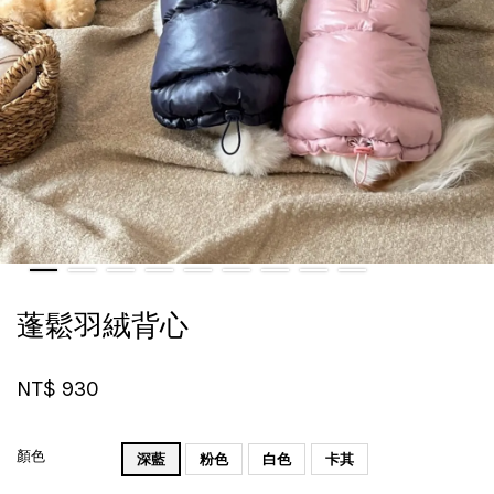
蓬鬆羽絨背心
NT$ 930
顏色
深藍
粉色
白色
卡其