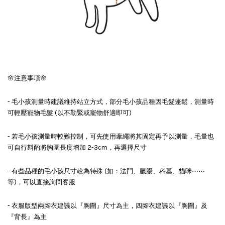
🌸注意事項🌸
- 毛小孩測量時建議維持站立方式，部分毛小孩品種因毛髮蓬鬆，測量時
可輕壓寵物毛髮 (以不勒緊或寵物舒適即可)
- 若毛小孩測量時較難控制，可先使用牽繩將其固定再予以測量，毛量也
可自行斟酌將胸圍長度增加 2-3cm，再選擇尺寸
- 有些品種的毛小孩尺寸較為特殊 (如：法鬥、臘腸、科基、貓咪⋯⋯
等)，可以直接詢問客服
- 衣服版型兩腳衣建議以『胸圍』尺寸為主，四腳衣建議以『胸圍』及
『背長』為主