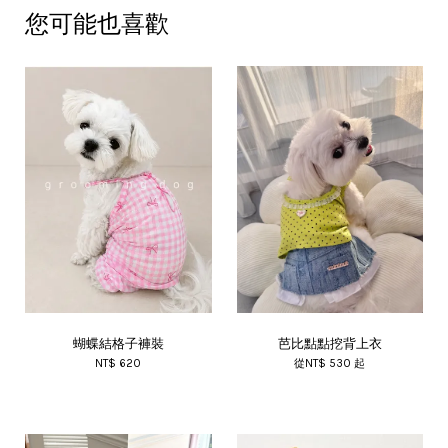
您可能也喜歡
蝴蝶結格子褲裝
芭比點點挖背上衣
NT$ 620
從
NT$ 530
起