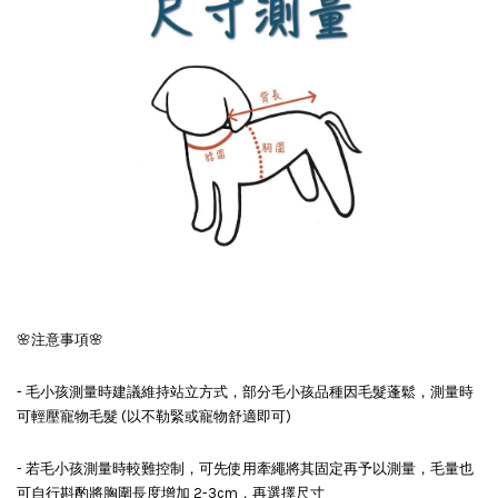
🌸注意事項🌸
- 毛小孩測量時建議維持站立方式，部分毛小孩品種因毛髮蓬鬆，測量時
可輕壓寵物毛髮 (以不勒緊或寵物舒適即可)
- 若毛小孩測量時較難控制，可先使用牽繩將其固定再予以測量，毛量也
可自行斟酌將胸圍長度增加 2-3cm，再選擇尺寸