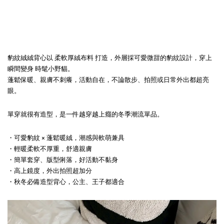
豹紋絨絨背心以 柔軟厚絨布料 打造，外層採可愛微甜的豹紋設計，穿上
瞬間變身 時髦小野貓。
蓬鬆保暖、親膚不刺癢，活動自在，不論散步、拍照或日常外出都超亮
眼。
單穿就很有造型，是一件越穿越上癮的冬季潮流單品。
・可愛豹紋 × 蓬鬆暖絨，潮感與軟萌兼具
・輕暖柔軟不厚重，舒適親膚
・簡單套穿、版型俐落，好活動不黏身
・高上鏡度，外出拍照超加分
・秋冬必備造型背心，公主、王子都適合