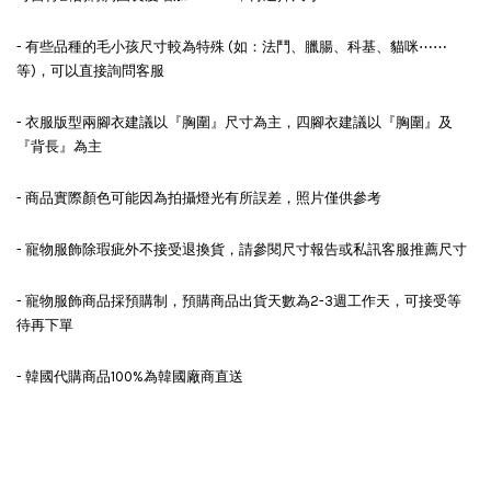
- 有些品種的毛小孩尺寸較為特殊 (如：法鬥、臘腸、科基、貓咪⋯⋯
等)，可以直接詢問客服
- 衣服版型兩腳衣建議以『胸圍』尺寸為主，四腳衣建議以『胸圍』及
『背長』為主
- 商品實際顏色可能因為拍攝燈光有所誤差，照片僅供參考
- 寵物服飾除瑕疵外不接受退換貨，請參閱尺寸報告或私訊客服推薦尺寸
- 寵物服飾商品採預購制，預購商品出貨天數為2-3週工作天，可接受等
待再下單
- 韓國代購商品100%為韓國廠商直送