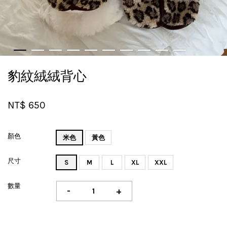
豹紋絨絨背心
NT$ 650
顏色
米色
黃色
尺寸
S
M
L
XL
XXL
數量
-
+