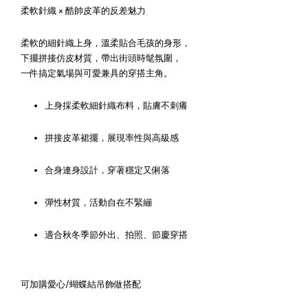
柔軟針織 × 酷帥皮革的反差魅力
柔軟的細針織上身，溫柔貼合毛孩的身形，
下擺拼接仿皮材質，帶出街頭時髦氛圍，
一件搞定氣場與可愛兼具的穿搭主角。
上身採柔軟細針織布料，貼膚不刺癢
拼接皮革裙擺，展現率性與高級感
合身連身設計，穿著穩定又俐落
彈性材質，活動自在不緊繃
適合秋冬季節外出、拍照、節慶穿搭
可加購愛心/蝴蝶結吊飾做搭配