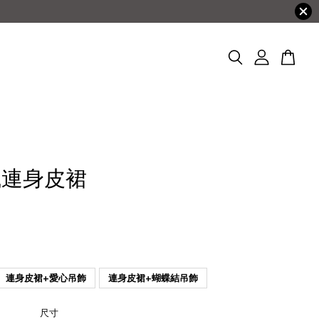
織連身皮裙
連身皮裙+愛心吊飾
連身皮裙+蝴蝶結吊飾
尺寸