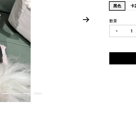
黑色
卡
數量
-