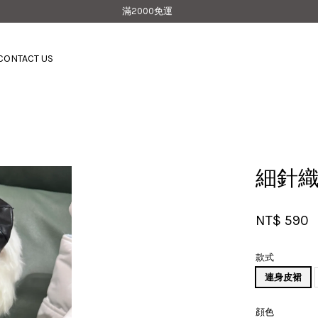
滿2000免運
CONTACT US
您的購物車目前還是空的。
繼續購物
細針
NT$ 590
款式
連身皮裙
顔色