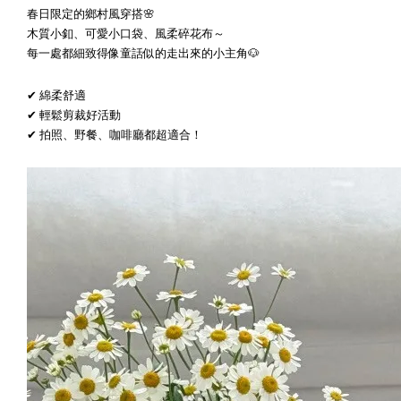
春日限定的鄉村風穿搭🌸
木質小釦、可愛小口袋、風柔碎花布～
每一處都細致得像童話似的走出來的小主角🐶
✔ 綿柔舒適
✔ 輕鬆剪裁好活動
✔ 拍照、野餐、咖啡廳都超適合！