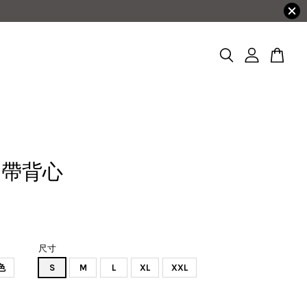
吊帶背心
尺寸
色
S
M
L
XL
XXL