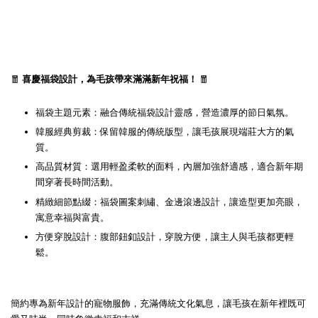
🧧
喜慶福袋設計，為毛孩帶來滿滿新年祝福！
🧧
福袋主題元素：融合傳統福袋設計靈感，營造濃厚的節日氣氛。
韓服經典剪裁：保留韓服的傳統版型，讓毛孩展現端莊大方的氣
質。
高品質材質：選用輕盈柔軟的面料，內層加強舒適感，適合新年期
間穿著長時間活動。
精緻細節點綴：福袋圖案刺繡、金邊滾邊設計，讓造型更加亮眼，
寓意幸福與富貴。
方便穿脫設計：腹部鈕釦設計，穿脫方便，讓主人與毛孩都更輕
鬆。
簡約專為新年設計的寵物服飾，充滿傳統文化氣息，讓毛孩在新年裡既可