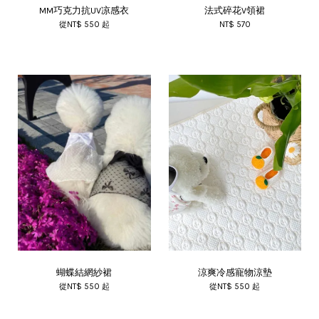
MM巧克力抗UV凉感衣
法式碎花V領裙
從
NT$ 550
起
NT$ 570
蝴蝶結網紗裙
涼爽冷感寵物涼墊
從
NT$ 550
起
從
NT$ 550
起