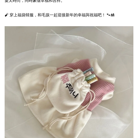
愛又時尚，同時象徵幸福和吉祥。
🧨 穿上福袋韓服，和毛孩一起迎接新年的幸福與祝福吧！ 🐾🎎