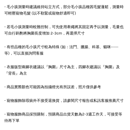
- 毛小孩測量時建議維持站立方式，部分毛小孩品種因毛髮蓬鬆，測量時
可輕壓寵物毛髮 (以不勒緊或寵物舒適即可)
- 若毛小孩測量時較難控制，可先使用牽繩將其固定再予以測量，毛量也
可自行斟酌將胸圍長度增加 2-3cm，再選擇尺寸
- 有些品種的毛小孩尺寸較為特殊 (如：法鬥、臘腸、科基、貓咪⋯⋯
等)，可以直接詢問客服
- 衣服版型兩腳衣建議以『胸圍』尺寸為主，四腳衣建議以『胸圍』及
『背長』為主
- 商品實際顏色可能因為拍攝燈光有所誤差，照片僅供參考
- 寵物服飾除瑕疵外不接受退換貨，請參閱尺寸報告或私訊客服推薦尺寸
- 寵物服飾商品採預購制，預購商品出貨天數為2-3週工作天，可接受等
待再下單