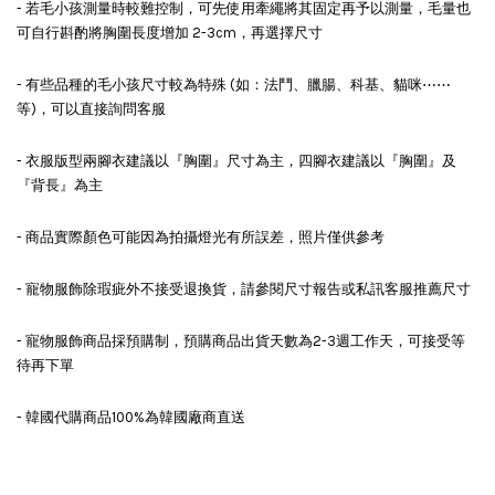
- 若毛小孩測量時較難控制，可先使用牽繩將其固定再予以測量，毛量也
可自行斟酌將胸圍長度增加 2-3cm，再選擇尺寸
- 有些品種的毛小孩尺寸較為特殊 (如：法鬥、臘腸、科基、貓咪⋯⋯
等)，可以直接詢問客服
- 衣服版型兩腳衣建議以『胸圍』尺寸為主，四腳衣建議以『胸圍』及
『背長』為主
- 商品實際顏色可能因為拍攝燈光有所誤差，照片僅供參考
- 寵物服飾除瑕疵外不接受退換貨，請參閱尺寸報告或私訊客服推薦尺寸
- 寵物服飾商品採預購制，預購商品出貨天數為2-3週工作天，可接受等
待再下單
- 韓國代購商品100%為韓國廠商直送