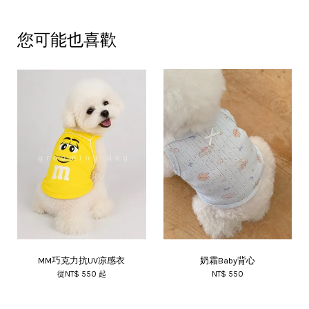
您可能也喜歡
MM巧克力抗UV凉感衣
奶霜Baby背心
從
NT$ 550
起
NT$ 550