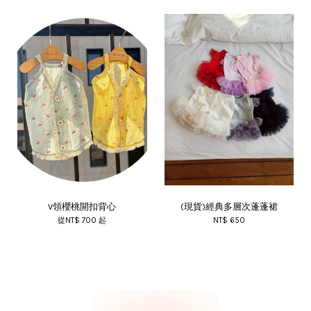
V領櫻桃開扣背心
(現貨)經典多層次蓬蓬裙
從
NT$ 700
起
NT$ 650