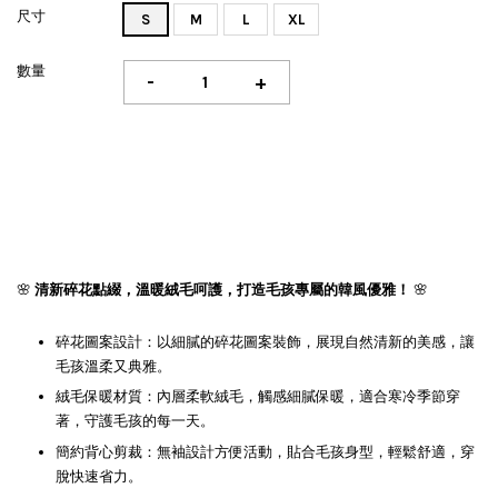
尺寸
S
M
L
XL
數量
-
+
🌸
清新碎花點綴，溫暖絨毛呵護，打造毛孩專屬的韓風優雅！
🌸
碎花圖案設計：以細膩的碎花圖案裝飾，展現自然清新的美感，讓
毛孩溫柔又典雅。
絨毛保暖材質：內層柔軟絨毛，觸感細膩保暖，適合寒冷季節穿
著，守護毛孩的每一天。
簡約背心剪裁：無袖設計方便活動，貼合毛孩身型，輕鬆舒適，穿
脫快速省力。