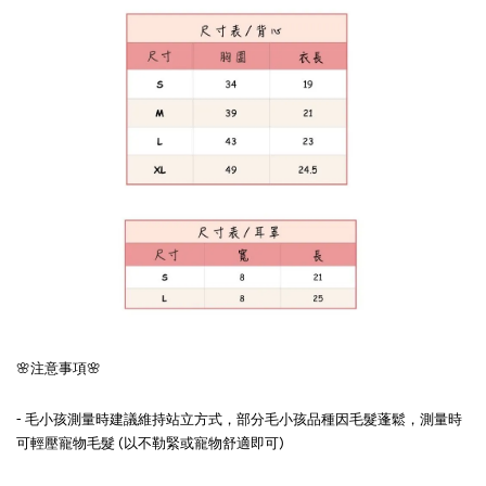
🌸注意事項🌸
- 毛小孩測量時建議維持站立方式，部分毛小孩品種因毛髮蓬鬆，測量時
可輕壓寵物毛髮 (以不勒緊或寵物舒適即可)