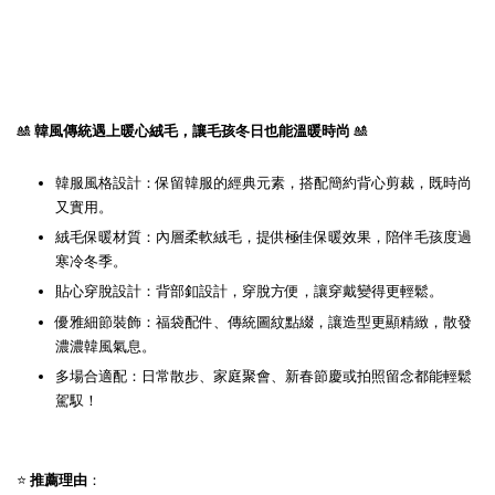
🎎
韓風傳統遇上暖心絨毛，讓毛孩冬日也能溫暖時尚
🎎
韓服風格設計：保留韓服的經典元素，搭配簡約背心剪裁，既時尚
又實用。
絨毛保暖材質：內層柔軟絨毛，提供極佳保暖效果，陪伴毛孩度過
寒冷冬季。
貼心穿脫設計：背部釦設計，穿脫方便，讓穿戴變得更輕鬆。
優雅細節裝飾：福袋配件、傳統圖紋點綴，讓造型更顯精緻，散發
濃濃韓風氣息。
多場合適配：日常散步、家庭聚會、新春節慶或拍照留念都能輕鬆
駕馭！
⭐
推薦理由
：