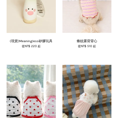
(現貨)Meaningless矽膠玩具
條紋露背背心
從
NT$ 220
起
從
NT$ 510
起