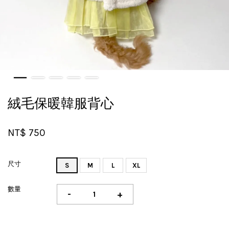
絨毛保暖韓服背心
NT$ 750
尺寸
S
M
L
XL
數量
-
+