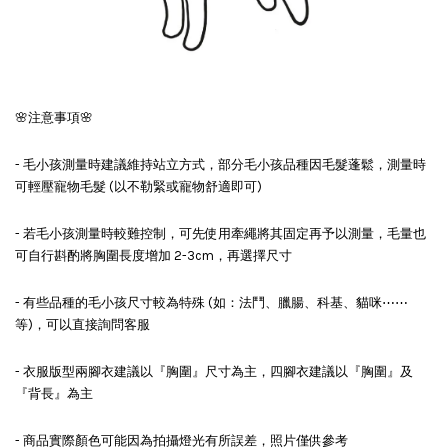
🌸注意事項🌸
- 毛小孩測量時建議維持站立方式，部分毛小孩品種因毛髮蓬鬆，測量時
可輕壓寵物毛髮 (以不勒緊或寵物舒適即可)
- 若毛小孩測量時較難控制，可先使用牽繩將其固定再予以測量，毛量也
可自行斟酌將胸圍長度增加 2-3cm，再選擇尺寸
- 有些品種的毛小孩尺寸較為特殊 (如：法鬥、臘腸、科基、貓咪⋯⋯
等)，可以直接詢問客服
- 衣服版型兩腳衣建議以『胸圍』尺寸為主，四腳衣建議以『胸圍』及
『背長』為主
- 商品實際顏色可能因為拍攝燈光有所誤差，照片僅供參考