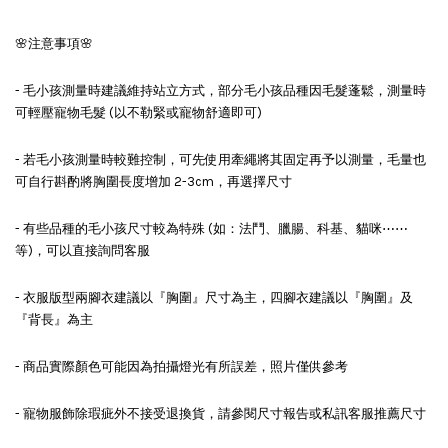
🌸注意事項🌸
- 毛小孩測量時建議維持站立方式，部分毛小孩品種因毛髮蓬鬆，測量時
可輕壓寵物毛髮 (以不勒緊或寵物舒適即可)
- 若毛小孩測量時較難控制，可先使用牽繩將其固定再予以測量，毛量也
可自行斟酌將胸圍長度增加 2-3cm，再選擇尺寸
- 有些品種的毛小孩尺寸較為特殊 (如：法鬥、臘腸、科基、貓咪⋯⋯
等)，可以直接詢問客服
- 衣服版型兩腳衣建議以『胸圍』尺寸為主，四腳衣建議以『胸圍』及
『背長』為主
- 商品實際顏色可能因為拍攝燈光有所誤差，照片僅供參考
- 寵物服飾除瑕疵外不接受退換貨，請參閱尺寸報告或私訊客服推薦尺寸