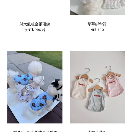
財大氣粗金銀項鍊
草莓綁帶裙
從
NT$ 290
起
NT$ 620