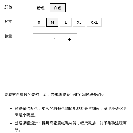
顔色
粉色
白色
尺寸
S
M
L
XL
XXL
數量
-
+
靈感來自星砂的奇幻世界，帶來專屬於毛孩的溫暖與夢幻✨
繽紛星砂配色：柔和的粉彩色調搭配點點亮片細節，讓毛小孩化身
閃耀小明星。
舒適保暖設計：採用高密度絨毛材質，輕柔親膚，給予毛孩溫暖呵
護。