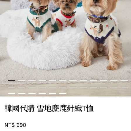
韓國代購 雪地麋鹿針織T恤
NT$ 690