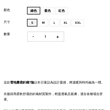
顏色
綠色
藍色
紅色
尺寸
S
M
L
XL
XXL
數量
-
+
這款
雪地麋鹿針織T恤
以冬日童話為設計靈感，將溫暖與時尚融為一體。
衣服採用柔軟舒適的針織材質製作，輕盈透氣且親膚，適合各種場合穿
著。