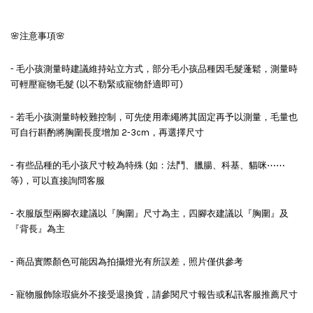
🌸注意事項🌸
- 毛小孩測量時建議維持站立方式，部分毛小孩品種因毛髮蓬鬆，測量時
可輕壓寵物毛髮 (以不勒緊或寵物舒適即可)
- 若毛小孩測量時較難控制，可先使用牽繩將其固定再予以測量，毛量也
可自行斟酌將胸圍長度增加 2-3cm，再選擇尺寸
- 有些品種的毛小孩尺寸較為特殊 (如：法鬥、臘腸、科基、貓咪⋯⋯
等)，可以直接詢問客服
- 衣服版型兩腳衣建議以『胸圍』尺寸為主，四腳衣建議以『胸圍』及
『背長』為主
- 商品實際顏色可能因為拍攝燈光有所誤差，照片僅供參考
- 寵物服飾除瑕疵外不接受退換貨，請參閱尺寸報告或私訊客服推薦尺寸