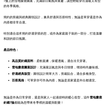
T恤上的雪地麋鹿圖案，充滿節日氣氛與童趣，讓您輕鬆穿出溫暖又有型
的冬季風格。
簡約的剪裁與經典圓領設計，兼具舒適與百搭特性，無論是單穿還是作為
內搭都非常合適。
特別適合追求簡約舒適穿搭的您，或作為家庭親子裝的一部分，打造溫馨
和諧的節日氛圍。
產品特色：
高品質針織面料
：柔軟親膚，保暖透氣，適合冷天穿著。
雪地麋鹿圖案設計
：充滿童話氣息與冬日情懷，增添時尚趣味感。
舒適經典版型
：圓領設計簡單大方，剪裁貼合，適合多種身型。
百搭風格
：可單穿亦可作為內搭，無論是居家還是外出都適宜。
無論是作為日常穿搭，還是與家人一起過節時的暖心造型，這件
雪地麋鹿
針織T恤
都能為您帶來冬季裡的溫暖與歡樂！