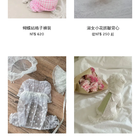
蝴蝶結格子褲裝
淑女小花抓皺背心
NT$ 620
從
NT$ 250
起