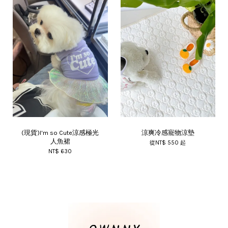
(現貨)I'm so Cute涼感極光
涼爽冷感寵物涼墊
人魚裙
從
NT$ 550
起
NT$ 630