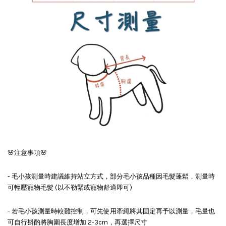
🌸注意事項🌸
- 毛小孩測量時建議維持站立方式，部分毛小孩品種因毛髮蓬鬆，測量時
可輕壓寵物毛髮 (以不勒緊或寵物舒適即可)
- 若毛小孩測量時較難控制，可先使用牽繩將其固定再予以測量，毛量也
可自行斟酌將胸圍長度增加 2-3cm，再選擇尺寸