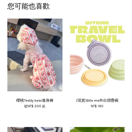
您可能也喜歡
櫻桃Teddy bear連身褲
(現貨)Bite me外出摺疊碗
從
NT$ 200
起
NT$ 190