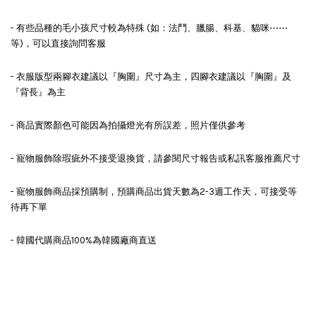
- 有些品種的毛小孩尺寸較為特殊 (如：法鬥、臘腸、科基、貓咪⋯⋯
等)，可以直接詢問客服
- 衣服版型兩腳衣建議以『胸圍』尺寸為主，四腳衣建議以『胸圍』及
『背長』為主
- 商品實際顏色可能因為拍攝燈光有所誤差，照片僅供參考
- 寵物服飾除瑕疵外不接受退換貨，請參閱尺寸報告或私訊客服推薦尺寸
- 寵物服飾商品採預購制，預購商品出貨天數為2-3週工作天，可接受等
待再下單
- 韓國代購商品100%為韓國廠商直送