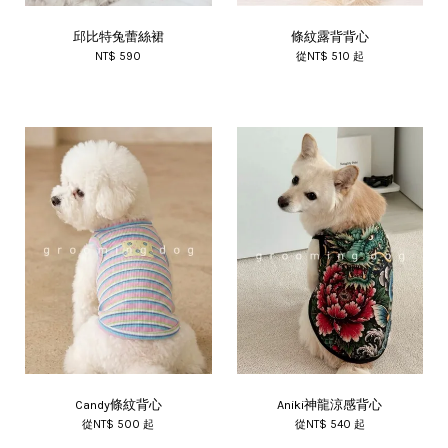
邱比特兔蕾絲裙
條紋露背背心
NT$ 590
從
NT$ 510
起
Candy條紋背心
Aniki神龍涼感背心
從
NT$ 500
起
從
NT$ 540
起