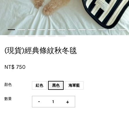
(現貨)經典條紋秋冬毯
NT$ 750
顏色
紅色
黑色
海軍藍
數量
-
+