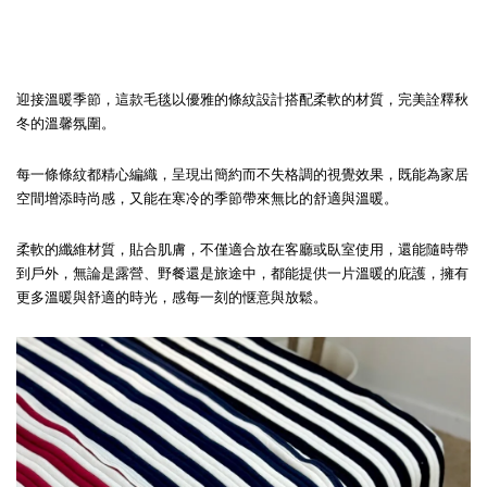
迎接溫暖季節，這款毛毯以優雅的條紋設計搭配柔軟的材質，完美詮釋秋
冬的溫馨氛圍。
每一條條紋都精心編織，呈現出簡約而不失格調的視覺效果，既能為家居
空間增添時尚感，又能在寒冷的季節帶來無比的舒適與溫暖。
柔軟的纖維材質，貼合肌膚，不僅適合放在客廳或臥室使用，還能隨時帶
到戶外，無論是露營、野餐還是旅途中，都能提供一片溫暖的庇護，擁有
更多溫暖與舒適的時光，感每一刻的惬意與放鬆。