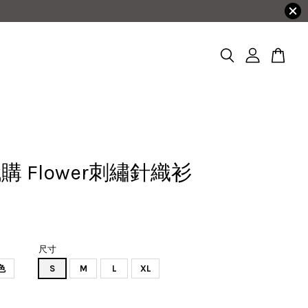
購 Flower刺繡針織衫
尺寸
色
S
M
L
XL