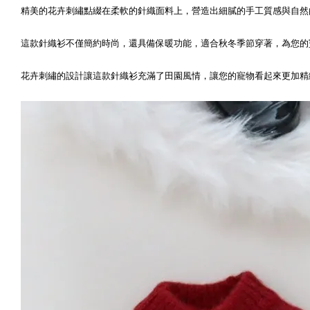
精美的花卉刺繡點綴在柔軟的針織面料上，營造出細膩的手工質感與自然
這款針織衫不僅簡約時尚，還具備保暖功能，適合秋冬季節穿著，為您的
花卉刺繡的設計讓這款針織衫充滿了田園風情，讓您的寵物看起來更加精