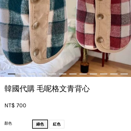
韓國代購 毛呢格文青背心
NT$ 700
顏色
綠色
紅色