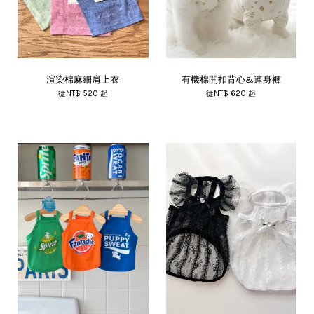
渲染棉麻細肩上衣
有機棉開扣背心&連身褲
從
NT$ 520
起
從
NT$ 620
起