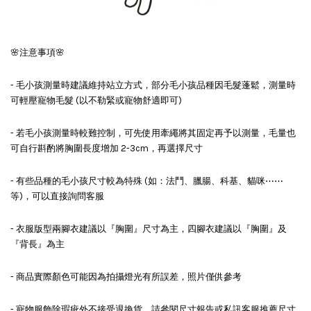
🌸注意事項🌸
- 毛小孩測量時建議維持站立方式，部分毛小孩品種因毛髮蓬鬆，測量時
可輕壓寵物毛髮 (以不勒緊或寵物舒適即可)
- 若毛小孩測量時較難控制，可先使用牽繩將其固定再予以測量，毛量也
可自行斟酌將胸圍長度增加 2-3cm，再選擇尺寸
- 有些品種的毛小孩尺寸較為特殊 (如：法鬥、臘腸、科基、貓咪⋯⋯
等)，可以直接詢問客服
- 衣服版型兩腳衣建議以『胸圍』尺寸為主，四腳衣建議以『胸圍』及
『背長』為主
- 商品實際顏色可能因為拍攝燈光有所誤差，照片僅供參考
- 寵物服飾除瑕疵外不接受退換貨，請參閱尺寸報告或私訊客服推薦尺寸