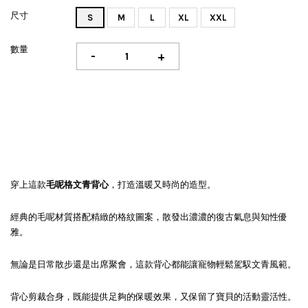
尺寸
S
M
L
XL
XXL
數量
-
+
穿上這款
毛呢格文青背心
，打造溫暖又時尚的造型。
經典的毛呢材質搭配精緻的格紋圖案，散發出濃濃的復古氣息與知性優
雅。
無論是日常散步還是出席聚會，這款背心都能讓寵物輕鬆駕馭文青風範。
背心剪裁合身，既能提供足夠的保暖效果，又保留了寶貝的活動靈活性。