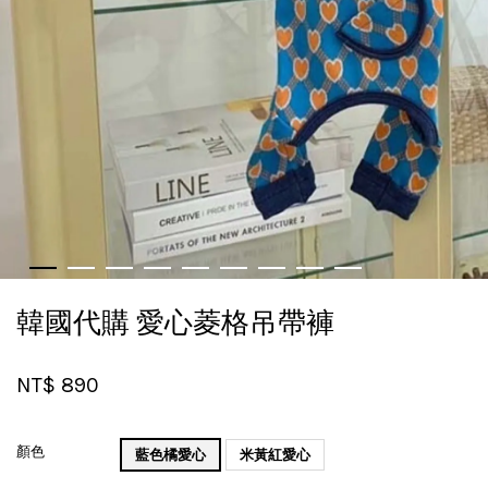
韓國代購 愛心菱格吊帶褲
NT$ 890
顏色
藍色橘愛心
米黃紅愛心