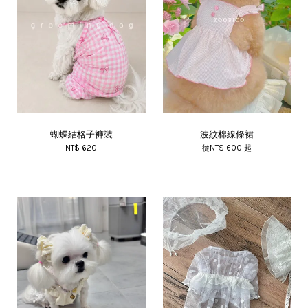
蝴蝶結格子褲裝
波紋棉線條裙
NT$ 620
從
NT$ 600
起