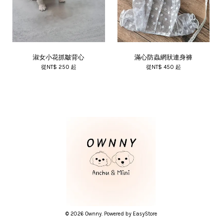
淑女小花抓皺背心
滿心防蟲網狀連身褲
從
NT$ 250
起
從
NT$ 450
起
© 2026 Ownny. Powered by
EasyStore