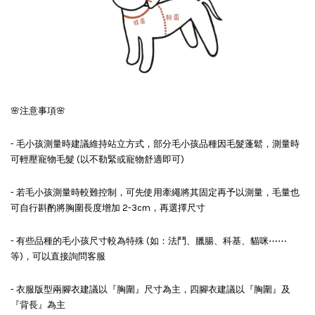
🌸注意事項🌸
- 毛小孩測量時建議維持站立方式，部分毛小孩品種因毛髮蓬鬆，測量時
可輕壓寵物毛髮 (以不勒緊或寵物舒適即可)
- 若毛小孩測量時較難控制，可先使用牽繩將其固定再予以測量，毛量也
可自行斟酌將胸圍長度增加 2-3cm，再選擇尺寸
- 有些品種的毛小孩尺寸較為特殊 (如：法鬥、臘腸、科基、貓咪⋯⋯
等)，可以直接詢問客服
- 衣服版型兩腳衣建議以『胸圍』尺寸為主，四腳衣建議以『胸圍』及
『背長』為主