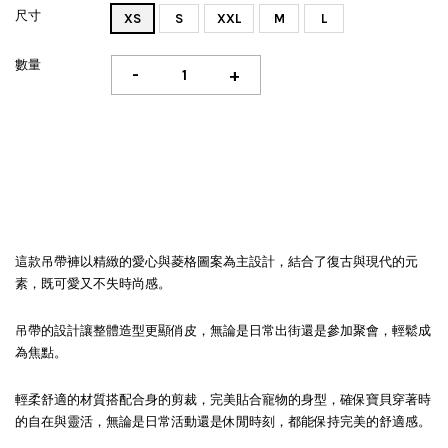
尺寸
XS
S
XXL
M
L
數量
-
+
這款吊帶褲以精緻的愛心與菱格圖案為主設計，結合了復古與現代的元
素，既可愛又不失時尚感。
吊帶的設計讓整體造型更顯俏皮，無論是日常出街還是參加聚會，輕鬆成
為焦點。
輕柔舒適的材質搭配合身的剪裁，完美貼合寵物的身型，確保寶貝穿著時
的自在與靈活，無論是日常活動還是休閒時刻，都能保持完美的舒適感。