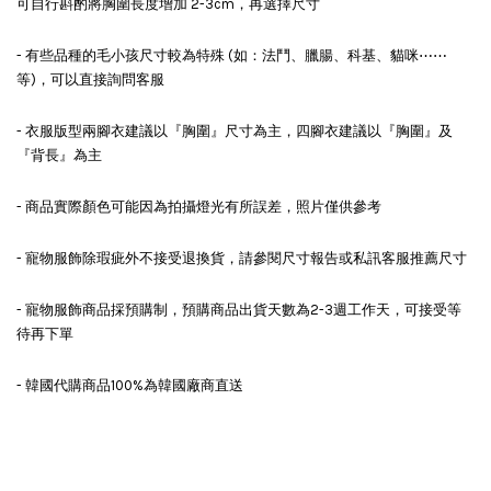
可自行斟酌將胸圍長度增加 2-3cm，再選擇尺寸
- 有些品種的毛小孩尺寸較為特殊 (如：法鬥、臘腸、科基、貓咪⋯⋯
等)，可以直接詢問客服
- 衣服版型兩腳衣建議以『胸圍』尺寸為主，四腳衣建議以『胸圍』及
『背長』為主
- 商品實際顏色可能因為拍攝燈光有所誤差，照片僅供參考
- 寵物服飾除瑕疵外不接受退換貨，請參閱尺寸報告或私訊客服推薦尺寸
- 寵物服飾商品採預購制，預購商品出貨天數為2-3週工作天，可接受等
待再下單
- 韓國代購商品100%為韓國廠商直送