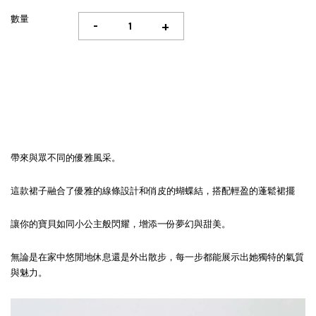
數量
-
+
帶來與眾不同的優雅風采。
這款裙子融合了優雅的線條設計和俏皮的蝴蝶結，搭配輕盈的蓬鬆裙擺
讓你的寶貝如同小公主般閃耀，增添一份夢幻與甜美。
無論是在家中悠閒地休息還是外出散步，每一步都能展示出她獨特的氣質
與魅力。