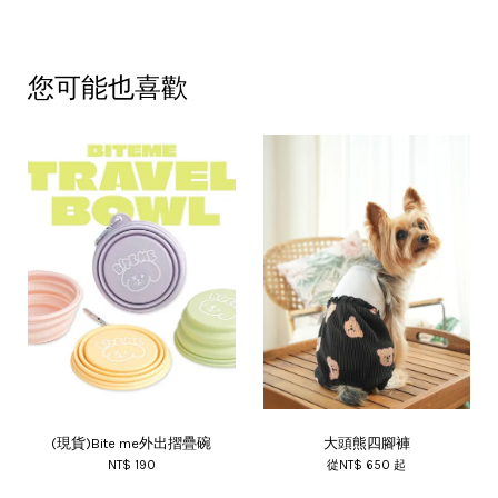
您可能也喜歡
(現貨)Bite me外出摺疊碗
大頭熊四腳褲
NT$ 190
從
NT$ 650
起