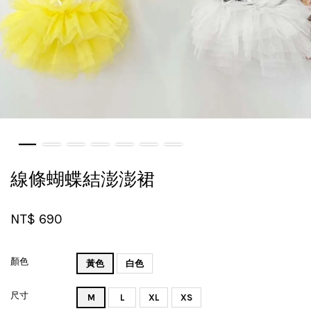
線條蝴蝶結澎澎裙
NT$ 690
顏色
黃色
白色
尺寸
M
L
XL
XS