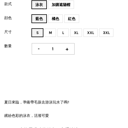
款式
泳衣
加購遮陽帽
顔色
藍色
橘色
紅色
尺寸
S
M
L
XL
XXL
3XL
數量
-
+
夏日來臨，準備帶毛孩去游泳玩水了嗎!!
繽紛色彩的泳衣，活潑可愛