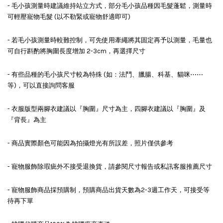
- 毛小孩測量時建議維持站立方式，部分毛小孩品種因毛髮蓬鬆，測量時
可輕壓寵物毛髮 (以不勒緊或寵物舒適即可)
- 若毛小孩測量時較難控制，可先使用牽繩將其固定再予以測量，毛量也
可自行斟酌將胸圍長度增加 2-3cm，再選擇尺寸
- 有些品種的毛小孩尺寸較為特殊 (如：法鬥、臘腸、科基、貓咪⋯⋯
等)，可以直接詢問客服
- 衣服版型兩腳衣建議以『胸圍』尺寸為主，四腳衣建議以『胸圍』及
『背長』為主
- 商品實際顏色可能因為拍攝燈光有所誤差，照片僅供參考
- 寵物服飾除瑕疵外不接受退換貨，請參閱尺寸報告或私訊客服推薦尺寸
- 寵物服飾商品採預購制，預購商品出貨天數為2-3週工作天，可接受等
待再下單