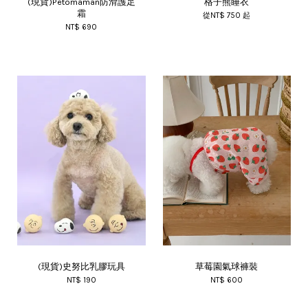
(現貨)Petomaman防滑護足
格子熊睡衣
霜
從
NT$ 750
起
NT$ 690
(現貨)史努比乳膠玩具
草莓園氣球褲裝
NT$ 190
NT$ 600