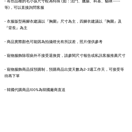
- 有些品種的毛小孩尺寸較為特殊 (如：法鬥、臘腸、科基、貓咪⋯⋯
等)，可以直接詢問客服
- 衣服版型兩腳衣建議以『胸圍』尺寸為主，四腳衣建議以『胸圍』及
『背長』為主
- 商品實際顏色可能因為拍攝燈光有所誤差，照片僅供參考
- 寵物服飾除瑕疵外不接受退換貨，請參閱尺寸報告或私訊客服推薦尺寸
- 寵物服飾商品採預購制，預購商品出貨天數為2-3週工作天，可接受等
待再下單
- 韓國代購商品100%為韓國廠商直送