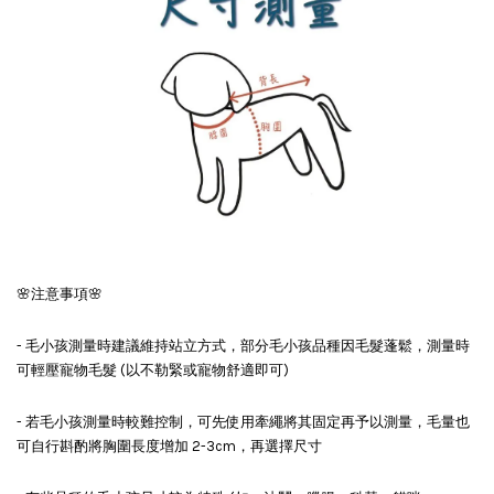
🌸注意事項🌸
- 毛小孩測量時建議維持站立方式，部分毛小孩品種因毛髮蓬鬆，測量時
可輕壓寵物毛髮 (以不勒緊或寵物舒適即可)
- 若毛小孩測量時較難控制，可先使用牽繩將其固定再予以測量，毛量也
可自行斟酌將胸圍長度增加 2-3cm，再選擇尺寸