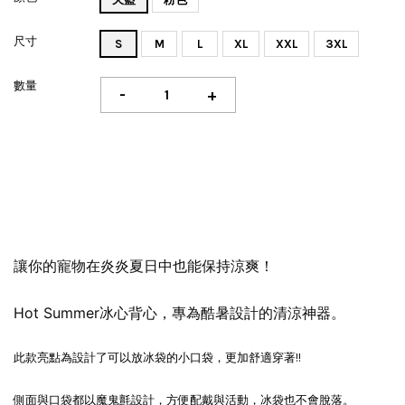
尺寸
S
M
L
XL
XXL
3XL
數量
-
+
讓你的寵物在炎炎夏日中也能保持涼爽！
Hot Summer冰心背心，專為酷暑設計的清涼神器。
此款亮點為設計了可以放冰袋的小口袋，更加舒適穿著!!
側面與口袋都以魔鬼氈設計，方便配戴與活動，冰袋也不會脫落。