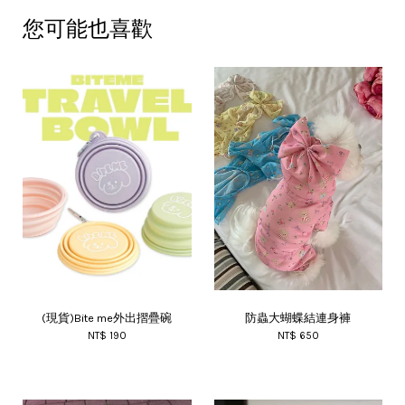
您可能也喜歡
(現貨)Bite me外出摺疊碗
防蟲大蝴蝶結連身褲
NT$ 190
NT$ 650