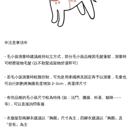
🌸注意事項🌸
- 毛小孩測量時建議維持站立方式，部分毛小孩品種因毛髮蓬鬆，測量時
可輕壓寵物毛髮 (以不勒緊或寵物舒適即可)
- 若毛小孩測量時較難控制，可先使用牽繩將其固定再予以測量，毛量也
可自行斟酌將胸圍長度增加 2-3cm，再選擇尺寸
- 有些品種的毛小孩尺寸較為特殊 (如：法鬥、臘腸、科基、貓咪⋯⋯
等)，可以直接詢問客服
- 衣服版型兩腳衣建議以『胸圍』尺寸為主，四腳衣建議以『胸圍』及
『背長』為主