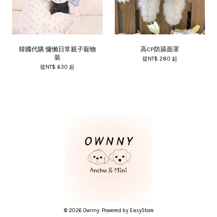
韓國代購 慵懶日常親子寵物
高CP防舔面罩
裝
從
NT$ 280
起
從
NT$ 630
起
© 2026 Ownny. Powered by
EasyStore