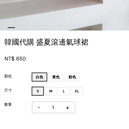
韓國代購 盛夏滾邊氣球裙
NT$ 650
顏色
白色
黃色
粉色
尺寸
S
M
L
XL
數量
-
+