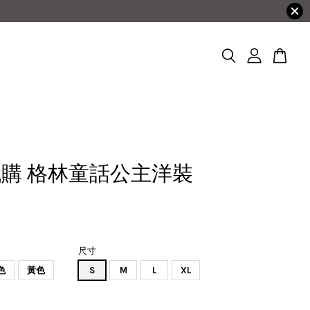
購 格林童話公主洋裝
尺寸
色
黃色
S
M
L
XL