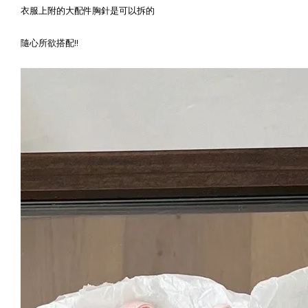
衣服上附的大配件胸針是可以拆的
隨心所欲搭配!!