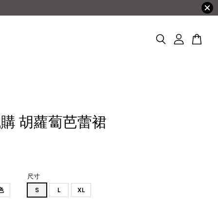
購 胡蘿蔔芭蕾裙
尺寸
色
S
L
XL