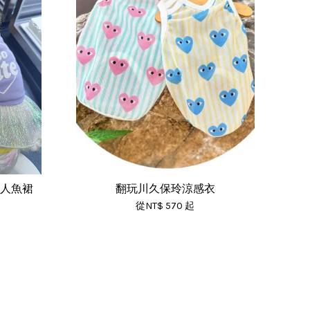
極光人魚裙
翻玩川久保玲涼感衣
從
NT$ 570
起