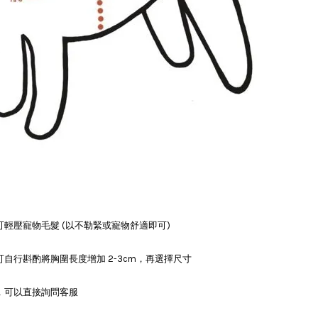
輕壓寵物毛髮 (以不勒緊或寵物舒適即可)
自行斟酌將胸圍長度增加 2-3cm，再選擇尺寸
)，可以直接詢問客服