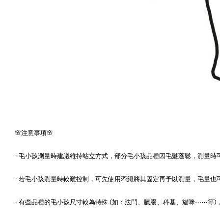
🌸注意事項🌸
- 毛小孩測量時建議維持站立方式，部分毛小孩品種因毛髮蓬鬆，測量時可
- 若毛小孩測量時較難控制，可先使用牽繩將其固定再予以測量，毛量也可
- 有些品種的毛小孩尺寸較為特殊 (如：法鬥、臘腸、科基、貓咪⋯⋯等