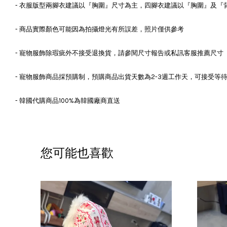
- 衣服版型兩腳衣建議以『胸圍』尺寸為主，四腳衣建議以『胸圍』及『
- 商品實際顏色可能因為拍攝燈光有所誤差，照片僅供參考
- 寵物服飾除瑕疵外不接受退換貨，請參閱尺寸報告或私訊客服推薦尺寸
- 寵物服飾商品採預購制，預購商品出貨天數為2-3週工作天，可接受等
- 韓國代購商品100%為韓國廠商直送
您可能也喜歡