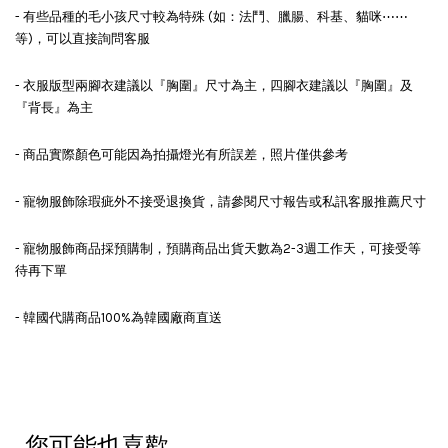
- 有些品種的毛小孩尺寸較為特殊 (如：法鬥、臘腸、科基、貓咪⋯⋯
等)，可以直接詢問客服
- 衣服版型兩腳衣建議以『胸圍』尺寸為主，四腳衣建議以『胸圍』及
『背長』為主
- 商品實際顏色可能因為拍攝燈光有所誤差，照片僅供參考
- 寵物服飾除瑕疵外不接受退換貨，請參閱尺寸報告或私訊客服推薦尺寸
- 寵物服飾商品採預購制，預購商品出貨天數為2-3週工作天，可接受等
待再下單
- 韓國代購商品100%為韓國廠商直送
您可能也喜歡