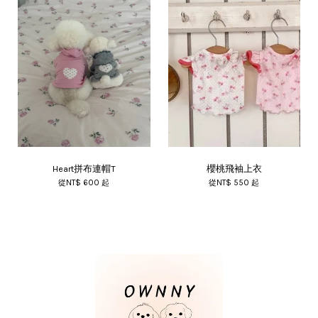
Heart拼布連帽T
櫻桃飛袖上衣
從
NT$ 600
起
從
NT$ 550
起