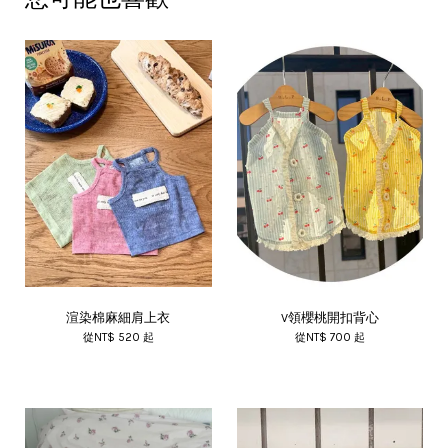
渲染棉麻細肩上衣
V領櫻桃開扣背心
從
NT$ 520
起
從
NT$ 700
起