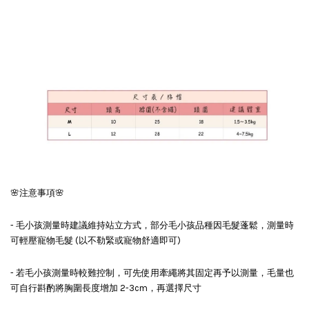
🌸注意事項🌸
- 毛小孩測量時建議維持站立方式，部分毛小孩品種因毛髮蓬鬆，測量時
可輕壓寵物毛髮 (以不勒緊或寵物舒適即可)
- 若毛小孩測量時較難控制，可先使用牽繩將其固定再予以測量，毛量也
可自行斟酌將胸圍長度增加 2-3cm，再選擇尺寸