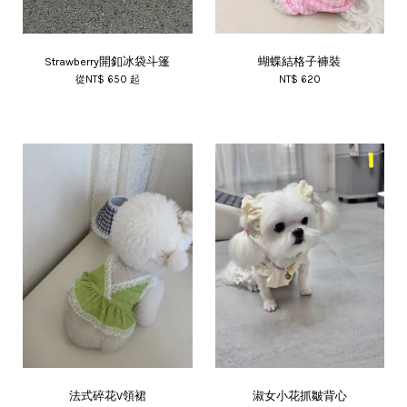
Strawberry開釦冰袋斗篷
蝴蝶結格子褲裝
從
NT$ 650
起
NT$ 620
法式碎花V領裙
淑女小花抓皺背心