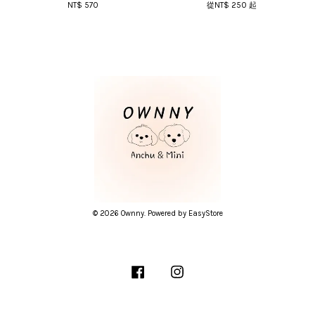
NT$ 570
從
NT$ 250
起
© 2026 Ownny. Powered by
EasyStore
Facebook
Instagram