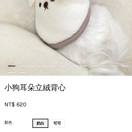
小狗耳朵立絨背心
NT$ 620
顏色
奶白
可可