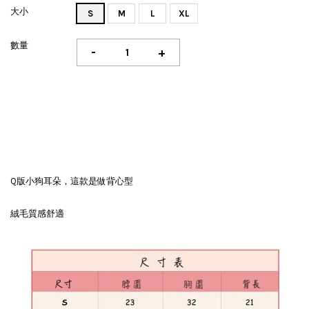
大小
S
M
L
XL
數量
-
+
Q版小狗耳朵，這款是做背心型
絨毛質感舒適