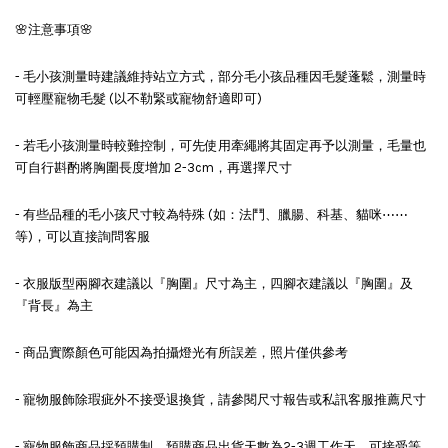
🌸注意事項🌸
- 毛小孩測量時建議維持站立方式，部分毛小孩品種因毛髮蓬鬆，測量時
可輕壓寵物毛髮 (以不勒緊或寵物舒適即可)
- 若毛小孩測量時較難控制，可先使用牽繩將其固定再予以測量，毛量也
可自行斟酌將胸圍長度增加 2-3cm，再選擇尺寸
- 有些品種的毛小孩尺寸較為特殊 (如：法鬥、臘腸、科基、貓咪⋯⋯
等)，可以直接詢問客服
- 衣服版型兩腳衣建議以『胸圍』尺寸為主，四腳衣建議以『胸圍』及
『背長』為主
- 商品實際顏色可能因為拍攝燈光有所誤差，照片僅供參考
- 寵物服飾除瑕疵外不接受退換貨，請參閱尺寸報告或私訊客服推薦尺寸
- 寵物服飾商品採預購制，預購商品出貨天數為2-3週工作天，可接受等