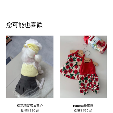
您可能也喜歡
棉花糖髮帶&背心
Tomota番茄園
從
NT$ 290
起
從
NT$ 530
起