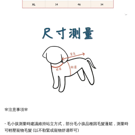
🌸注意事項🌸
- 毛小孩測量時建議維持站立方式，部分毛小孩品種因毛髮蓬鬆，測量時
可輕壓寵物毛髮 (以不勒緊或寵物舒適即可)