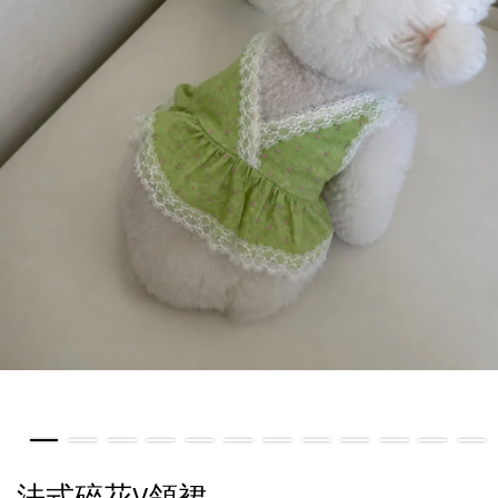
法式碎花V領裙