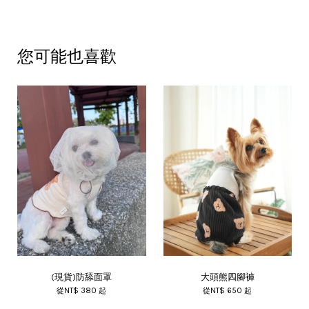
您可能也喜歡
(現貨)防舔面罩
大頭熊四腳褲
從
NT$ 380
起
從
NT$ 650
起