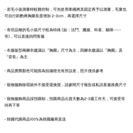
- 若毛小孩測量時較難控制，可先使用牽繩將其固定再予以測量，毛量也
可自行斟酌將胸圍長度增加 2-3cm，再選擇尺寸
- 有些品種的毛小孩尺寸較為特殊 (如：法鬥、臘腸、科基、貓咪⋯⋯
等)，可以直接詢問客服
- 衣服版型兩腳衣建議以『胸圍』尺寸為主，四腳衣建議以『胸圍』及
『背長』為主
- 商品實際顏色可能因為拍攝燈光有所誤差，照片僅供參考
- 寵物服飾除瑕疵外不接受退換貨，請參閱尺寸報告或私訊客服推薦尺寸
- 寵物服飾商品採預購制，預購商品出貨天數為2-3週工作天，可接受等
待再下單
- 韓國代購商品100%為韓國廠商直送