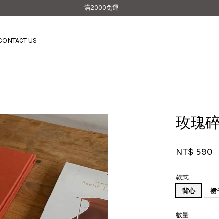
滿2000免運
CONTACT US
您的購物車目前還是空的。
繼續購物
玫瑰
NT$ 590
款式
背心
裙
數量