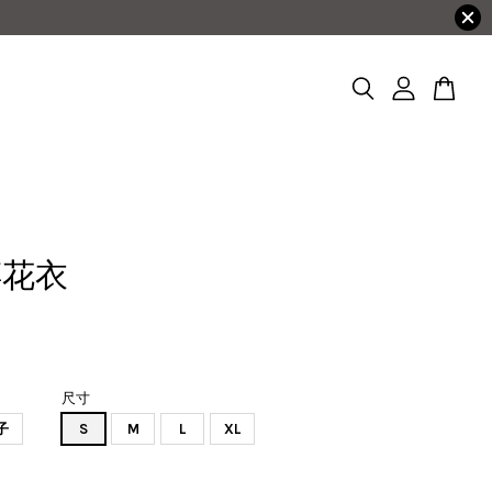
碎花衣
尺寸
子
S
M
L
XL