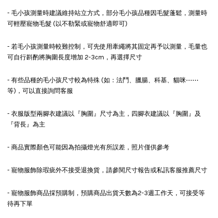
- 毛小孩測量時建議維持站立方式，部分毛小孩品種因毛髮蓬鬆，測量時
可輕壓寵物毛髮 (以不勒緊或寵物舒適即可)
- 若毛小孩測量時較難控制，可先使用牽繩將其固定再予以測量，毛量也
可自行斟酌將胸圍長度增加 2-3cm，再選擇尺寸
- 有些品種的毛小孩尺寸較為特殊 (如：法鬥、臘腸、科基、貓咪⋯⋯
等)，可以直接詢問客服
- 衣服版型兩腳衣建議以『胸圍』尺寸為主，四腳衣建議以『胸圍』及
『背長』為主
- 商品實際顏色可能因為拍攝燈光有所誤差，照片僅供參考
- 寵物服飾除瑕疵外不接受退換貨，請參閱尺寸報告或私訊客服推薦尺寸
- 寵物服飾商品採預購制，預購商品出貨天數為2-3週工作天，可接受等
待再下單