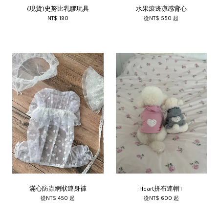
(現貨)史努比乳膠玩具
水果滾邊凉感背心
NT$ 190
從
NT$ 550
起
滿心防蟲網狀連身褲
Heart拼布連帽T
從
NT$ 450
起
從
NT$ 600
起