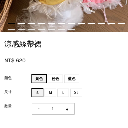
涼感絲帶裙
NT$ 620
顏色
黃色
粉色
藍色
尺寸
S
M
L
XL
數量
-
+